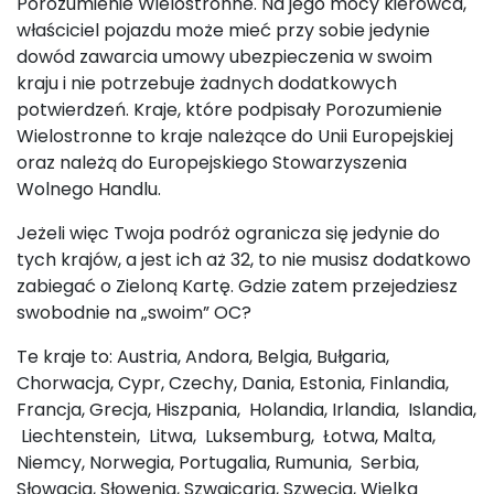
Porozumienie Wielostronne. Na jego mocy kierowca,
właściciel pojazdu może mieć przy sobie jedynie
dowód zawarcia umowy ubezpieczenia w swoim
kraju i nie potrzebuje żadnych dodatkowych
potwierdzeń. Kraje, które podpisały Porozumienie
Wielostronne to kraje należące do Unii Europejskiej
oraz należą do Europejskiego Stowarzyszenia
Wolnego Handlu.
Jeżeli więc Twoja podróż ogranicza się jedynie do
tych krajów, a jest ich aż 32, to nie musisz dodatkowo
zabiegać o Zieloną Kartę. Gdzie zatem przejedziesz
swobodnie na „swoim” OC?
Te kraje to: Austria, Andora, Belgia, Bułgaria,
Chorwacja, Cypr, Czechy, Dania, Estonia, Finlandia,
Francja, Grecja, Hiszpania, Holandia, Irlandia, Islandia,
Liechtenstein, Litwa, Luksemburg, Łotwa, Malta,
Niemcy, Norwegia, Portugalia, Rumunia, Serbia,
Słowacja, Słowenia, Szwajcaria, Szwecja, Wielka