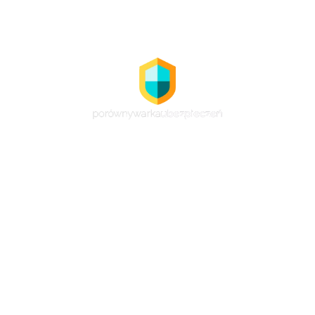
Nasz serwis pozwala porównać oferty i ceny
ubezpieczeń największych
towarzystw ubezpieczeniowych w Polsce. Dzięki
temu nie musisz samodzielnie przeglądać ofert polis,
lecz masz je wszystkie dostępne w jednym miejscu.
Tutaj dopasujesz ubezpieczenie do swoich potrzeb i
oczekiwań oraz wybierzesz najlepszą dla siebie
opcję. Przeczytasz u nas także wiele artykułów, z
których dowiesz się, jakie ubezpieczenie wybrać i
które polisy są najbardziej przydatne