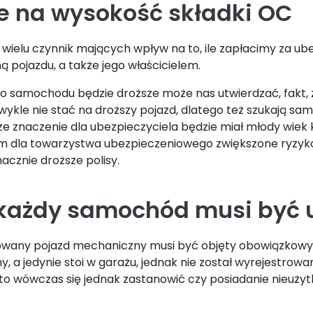
e na wysokość składki OC
ielu czynnik mających wpływ na to, ile zapłacimy za ubez
ą pojazdu, a także jego właścicielem.
o samochodu będzie droższe może nas utwierdzać, fakt, 
 zwykle nie stać na droższy pojazd, dlatego też szukają
e znaczenie dla ubezpieczyciela będzie miał młody wiek ki
em dla towarzystwa ubezpieczeniowego zwiększone ryzyk
acznie droższe polisy.
 każdy samochód musi być 
owany pojazd mechaniczny musi być objęty obowiązkowym
y, a jedynie stoi w garażu, jednak nie został wyrejestrow
to wówczas się jednak zastanowić czy posiadanie nieużyt