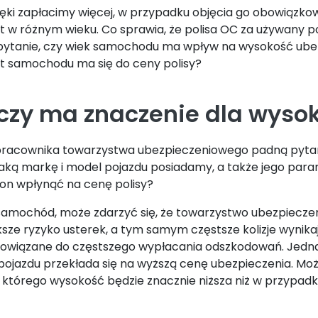
ęki zapłacimy więcej, w przypadku objęcia go obowiąz
t w różnym wieku. Co sprawia, że polisa OC za używany 
 pytanie, czy wiek samochodu ma wpływ na wysokość u
lat samochodu ma się do ceny polisy?
zy ma znaczenie dla wysok
st pracownika towarzystwa ubezpieczeniowego padną pyt
o jaką markę i model pojazdu posiadamy, a także jego para
on wpłynąć na cenę polisy?
amochód, może zdarzyć się, że towarzystwo ubezpiecze
sze ryzyko usterek, a tym samym częstsze kolizje wynikają
wiązane do częstszego wypłacania odszkodowań. Jednak,
pojazdu przekłada się na wyższą cenę ubezpieczenia. Może 
tórego wysokość będzie znacznie niższa niż w przypadku