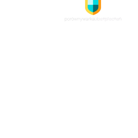
Nasz serwis pozwala porównać oferty i 
ubezpieczeń największych
towarzystw ubezpieczeniowych w Pols
Dzięki temu nie musisz samodzielnie
przeglądać ofert polis, lecz masz je wszy
dostępne w jednym miejscu. Tutaj dopasu
ubezpieczenie do swoich potrzeb i oczek
oraz wybierzesz najlepszą dla siebie opc
Przeczytasz u nas także wiele artykułów
których dowiesz się, jakie ubezpieczen
wybrać i które polisy są najbardziej przy