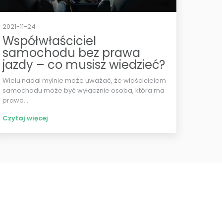
2021-11-24
Współwłaściciel
samochodu bez prawa
jazdy – co musisz wiedzieć?
Wielu nadal mylnie może uważać, że właścicielem
samochodu może być wyłącznie osoba, która ma
prawo...
Czytaj więcej
Ubezpieczenia